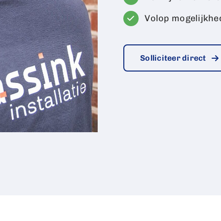
Volop mogelijkh
Solliciteer direct