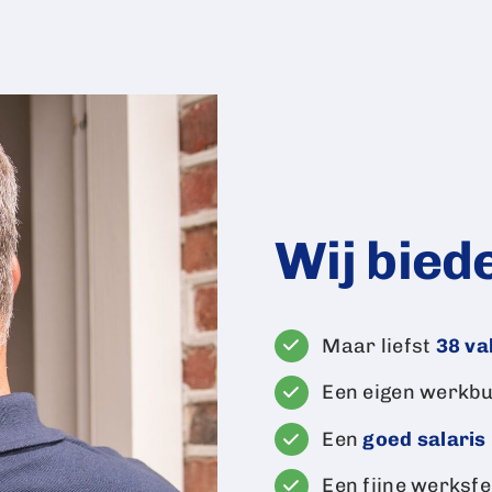
Wij bied
Maar liefst
38 va
Een eigen werkb
Een
goed salaris
Een fijne werksfee