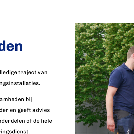
den
lledige traject van
gsinstallaties.
aamheden bij
der en geeft advies
nderdelen of de hele
ringsdienst.