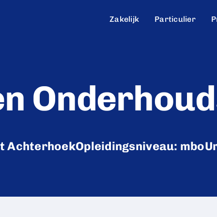
Zakelijk
Particulier
P
 en Onderhou
st Achterhoek
Opleidingsniveau: mbo
Ur